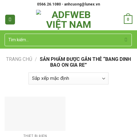
Skip
0566.26.1080 - anhcuong@lunex.vn
to
content
0
Tìm
kiếm:
TRANG CHỦ
/
SẢN PHẨM ĐƯỢC GẮN THẺ “BANG DINH
BAO ON GIA RE”
THIẾT BỊ ĐIỆN