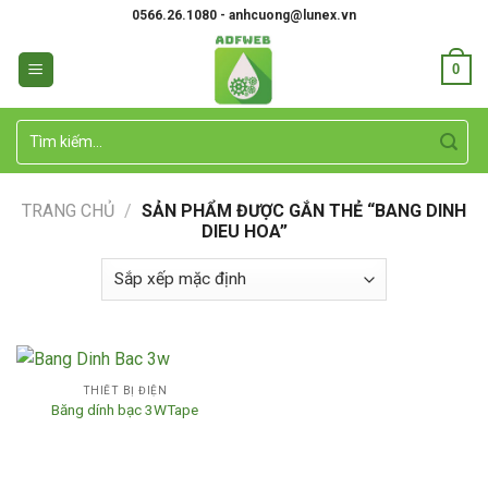
Skip
0566.26.1080 - anhcuong@lunex.vn
to
content
0
Tìm
kiếm:
TRANG CHỦ
/
SẢN PHẨM ĐƯỢC GẮN THẺ “BANG DINH
DIEU HOA”
THIẾT BỊ ĐIỆN
Băng dính bạc 3WTape