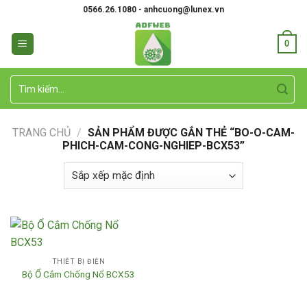
Skip
0566.26.1080 - anhcuong@lunex.vn
to
content
0
Tìm
kiếm:
TRANG CHỦ
/
SẢN PHẨM ĐƯỢC GẮN THẺ “BO-O-CAM-
PHICH-CAM-CONG-NGHIEP-BCX53”
THIẾT BỊ ĐIỆN
Bộ Ổ Cắm Chống Nổ BCX53