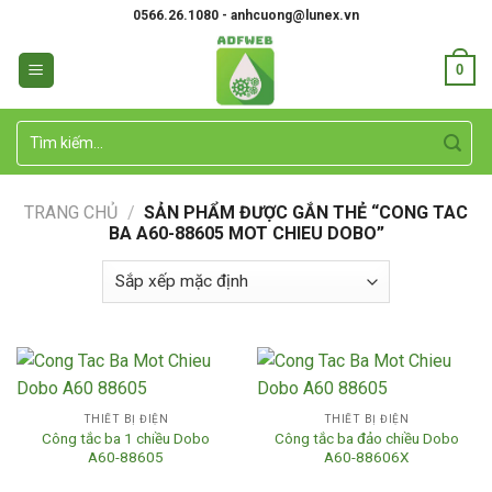
Skip
0566.26.1080 - anhcuong@lunex.vn
to
content
0
Tìm
kiếm:
TRANG CHỦ
/
SẢN PHẨM ĐƯỢC GẮN THẺ “CONG TAC
BA A60-88605 MOT CHIEU DOBO”
THIẾT BỊ ĐIỆN
THIẾT BỊ ĐIỆN
Công tắc ba 1 chiều Dobo
Công tắc ba đảo chiều Dobo
A60-88605
A60-88606X