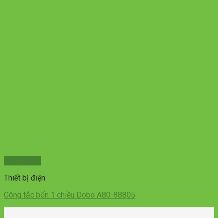
Xem nhanh
Thiết bị điện
Công tắc bốn 1 chiều Dobo A80-88805