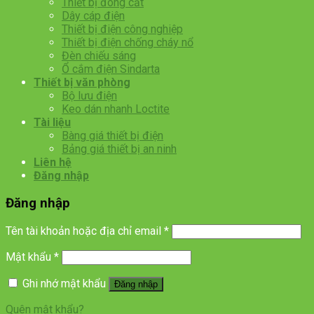
Thiết bị đóng cắt
Dây cáp điện
Thiết bị điện công nghiệp
Thiết bị điện chống cháy nổ
Đèn chiếu sáng
Ổ cắm điện Sindarta
Thiết bị văn phòng
Bộ lưu điện
Keo dán nhanh Loctite
Tài liệu
Bàng giá thiết bị điện
Bảng giá thiết bị an ninh
Liên hệ
Đăng nhập
Đăng nhập
Tên tài khoản hoặc địa chỉ email
*
Mật khẩu
*
Ghi nhớ mật khẩu
Đăng nhập
Quên mật khẩu?