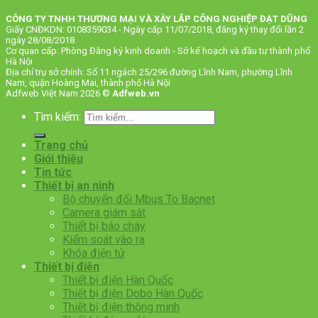
CÔNG TY TNHH THƯƠNG MẠI VÀ XÂY LẮP CÔNG NGHIỆP ĐẠT DŨNG
Giấy CNĐKDN: 0108359034 - Ngày cấp 11/07/2018, đăng ký thay đổi lần 2
ngày 28/08/2018.
Cơ quan cấp: Phòng Đăng ký kinh doanh - Sở kế hoạch và đầu tư thành phố
Hà Nội
Địa chỉ trụ sở chính: Số 11 ngách 25/296 đường Lĩnh Nam, phường Lĩnh
Nam, quận Hoàng Mai, thành phố Hà Nội
Adfweb Việt Nam 2026 ©
Adfweb.vn
Tìm kiếm:
Trang chủ
Giới thiệu
Tin tức
Thiết bị an ninh
Bộ chuyển đổi Mbus To Bacnet
Camera giám sát
Thiết bị báo cháy
Kiểm soát vào ra
Khóa điện tử
Thiết bị điện
Thiết bị điện Hàn Quốc
Thiết bị điện Dobo Hàn Quốc
Thiết bị điện thông minh