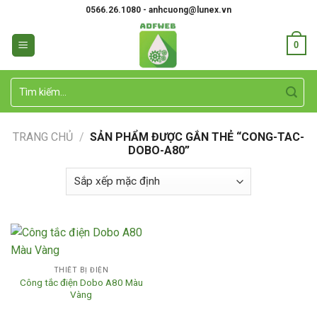
Skip
0566.26.1080 - anhcuong@lunex.vn
to
content
0
Tìm
kiếm:
TRANG CHỦ
/
SẢN PHẨM ĐƯỢC GẮN THẺ “CONG-TAC-
DOBO-A80”
THIẾT BỊ ĐIỆN
Công tắc điện Dobo A80 Màu
Vàng