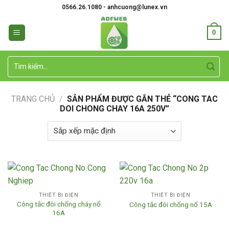
Skip
0566.26.1080 - anhcuong@lunex.vn
to
content
0
Tìm
kiếm:
TRANG CHỦ
/
SẢN PHẨM ĐƯỢC GẮN THẺ “CONG TAC
DOI CHONG CHAY 16A 250V”
THIẾT BỊ ĐIỆN
THIẾT BỊ ĐIỆN
Công tắc đôi chống cháy nổ
Công tắc đôi chống nổ 15A
16A