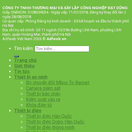
CÔNG TY TNHH THƯƠNG MẠI VÀ XÂY LẮP CÔNG NGHIỆP ĐẠT DŨNG
Giấy CNĐKDN: 0108359034 - Ngày cấp 11/07/2018, đăng ký thay đổi lần 2
ngày 28/08/2018.
Cơ quan cấp: Phòng Đăng ký kinh doanh - Sở kế hoạch và đầu tư thành phố
Hà Nội
Địa chỉ trụ sở chính: Số 11 ngách 25/296 đường Lĩnh Nam, phường Lĩnh
Nam, quận Hoàng Mai, thành phố Hà Nội
Adfweb Việt Nam 2026 ©
Adfweb.vn
Tìm kiếm:
Trang chủ
Giới thiệu
Tin tức
Thiết bị an ninh
Bộ chuyển đổi Mbus To Bacnet
Camera giám sát
Thiết bị báo cháy
Kiểm soát vào ra
Khóa điện tử
Thiết bị điện
Thiết bị điện Hàn Quốc
Thiết bị điện Dobo Hàn Quốc
Thiết bị điện thông minh