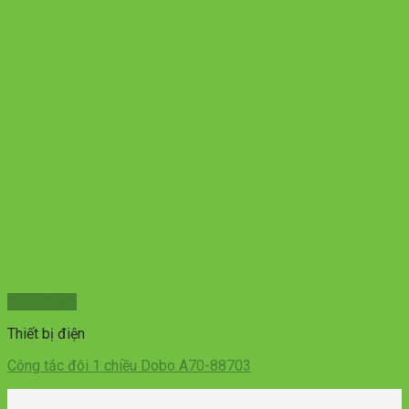
Xem nhanh
Thiết bị điện
Công tắc đôi 1 chiều Dobo A70-88703