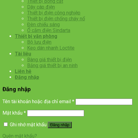
Thiết bị đóng cắt
Dây cáp điện
Thiết bị điện công nghiệp
Thiết bị điện chống cháy nổ
Đèn chiếu sáng
Ổ cắm điện Sindarta
Thiết bị văn phòng
Bộ lưu điện
Keo dán nhanh Loctite
Tài liệu
Bàng giá thiết bị điện
Bảng giá thiết bị an ninh
Liên hệ
Đăng nhập
Đăng nhập
Tên tài khoản hoặc địa chỉ email
*
Mật khẩu
*
Ghi nhớ mật khẩu
Đăng nhập
Quên mật khẩu?