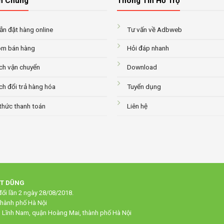
n Chung
Thông Tin Hỗ Trợ
n đặt hàng online
Tư vấn về Adbweb
m bán hàng
Hỏi đáp nhanh
ch vận chuyển
Download
ch đổi trả hàng hóa
Tuyển dụng
thức thanh toán
Liên hệ
ẠT DŨNG
ổi lần 2 ngày 28/08/2018.
thành phố Hà Nội
g Lĩnh Nam, quận Hoàng Mai, thành phố Hà Nội