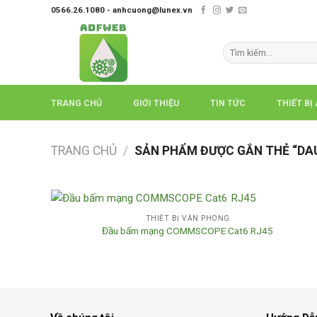
Skip
0566.26.1080 - anhcuong@lunex.vn
to
content
Tìm
kiếm:
TRANG CHỦ
GIỚI THIỆU
TIN TỨC
THIẾT BỊ
TRANG CHỦ
/
SẢN PHẨM ĐƯỢC GẮN THẺ “D
THIẾT BỊ VĂN PHÒNG
Đầu bấm mạng COMMSCOPE Cat6 RJ45