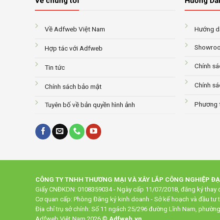
Về chúng tôi
Hướng Dẫ
Về Adfweb Việt Nam
Hướng dẫ
Showroo
Hợp tác với Adfweb
Chính sá
Tin tức
Chính sá
Chính sách bảo mật
Phương 
Tuyên bố về bản quyền hình ảnh
CÔNG TY TNHH THƯƠNG MẠI VÀ XÂY LẮP CÔNG NGHIỆP Đ
Giấy CNĐKDN: 0108359034 - Ngày cấp 11/07/2018, đăng ký thay đ
Cơ quan cấp: Phòng Đăng ký kinh doanh - Sở kế hoạch và đầu tư 
Địa chỉ trụ sở chính: Số 11 ngách 25/296 đường Lĩnh Nam, phườn
Adfweb Việt Nam 2026 ©
Adfweb.vn