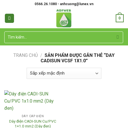
Skip
0566.26.1080 - anhcuong@lunex.vn
to
content
0
Tìm
kiếm:
TRANG CHỦ
/
SẢN PHẨM ĐƯỢC GẮN THẺ “DAY
CADISUN VCSF 1X1.0”
DÂY CÁP ĐIỆN
Dây điện CADI-SUN Cu/PVC
1×1.0 mm2 (Dây đen)