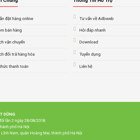
n Chung
Thông Tin Hỗ Trợ
n đặt hàng online
Tư vấn về Adbweb
m bán hàng
Hỏi đáp nhanh
ch vận chuyển
Download
ch đổi trả hàng hóa
Tuyển dụng
thức thanh toán
Liên hệ
ẠT DŨNG
ổi lần 2 ngày 28/08/2018.
thành phố Hà Nội
g Lĩnh Nam, quận Hoàng Mai, thành phố Hà Nội