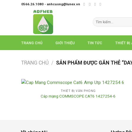
Skip
0566.26.1080 - anhcuong@lunex.vn
to
content
Tìm
kiếm:
TRANG CHỦ
GIỚI THIỆU
TIN TỨC
THIẾT BỊ
TRANG CHỦ
/
SẢN PHẨM ĐƯỢC GẮN THẺ “DA
THIẾT BỊ VĂN PHÒNG
Cáp mạng COMMSCOPE CAT6 1427254-6