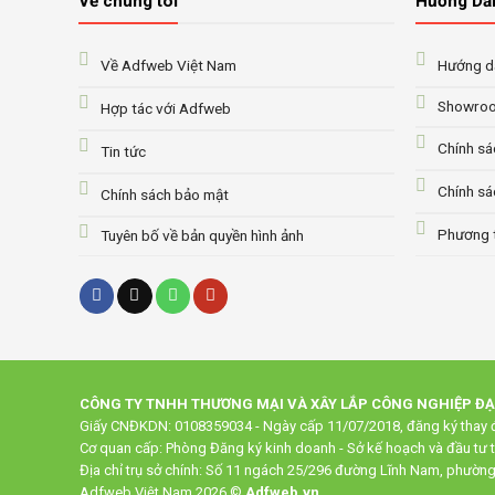
Về chúng tôi
Hướng Dẫ
Về Adfweb Việt Nam
Hướng dẫ
Showroo
Hợp tác với Adfweb
Chính sá
Tin tức
Chính sá
Chính sách bảo mật
Phương 
Tuyên bố về bản quyền hình ảnh
CÔNG TY TNHH THƯƠNG MẠI VÀ XÂY LẮP CÔNG NGHIỆP Đ
Giấy CNĐKDN: 0108359034 - Ngày cấp 11/07/2018, đăng ký thay đ
Cơ quan cấp: Phòng Đăng ký kinh doanh - Sở kế hoạch và đầu tư 
Địa chỉ trụ sở chính: Số 11 ngách 25/296 đường Lĩnh Nam, phườn
Adfweb Việt Nam 2026 ©
Adfweb.vn