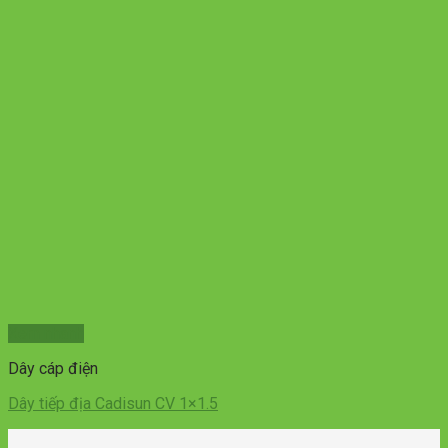
Xem nhanh
Dây cáp điện
Dây tiếp địa Cadisun CV 1×1.5