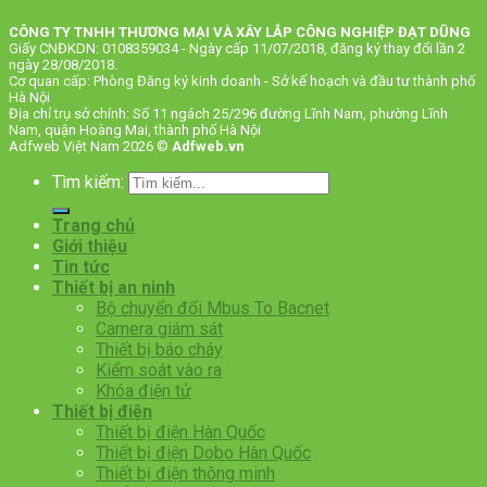
CÔNG TY TNHH THƯƠNG MẠI VÀ XÂY LẮP CÔNG NGHIỆP ĐẠT DŨNG
Giấy CNĐKDN: 0108359034 - Ngày cấp 11/07/2018, đăng ký thay đổi lần 2
ngày 28/08/2018.
Cơ quan cấp: Phòng Đăng ký kinh doanh - Sở kế hoạch và đầu tư thành phố
Hà Nội
Địa chỉ trụ sở chính: Số 11 ngách 25/296 đường Lĩnh Nam, phường Lĩnh
Nam, quận Hoàng Mai, thành phố Hà Nội
Adfweb Việt Nam 2026 ©
Adfweb.vn
Tìm kiếm:
Trang chủ
Giới thiệu
Tin tức
Thiết bị an ninh
Bộ chuyển đổi Mbus To Bacnet
Camera giám sát
Thiết bị báo cháy
Kiểm soát vào ra
Khóa điện tử
Thiết bị điện
Thiết bị điện Hàn Quốc
Thiết bị điện Dobo Hàn Quốc
Thiết bị điện thông minh