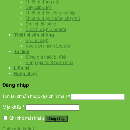
Thiết bị đóng cắt
Dây cáp điện
Thiết bị điện công nghiệp
Thiết bị điện chống cháy nổ
Đèn chiếu sáng
Ổ cắm điện Sindarta
Thiết bị văn phòng
Bộ lưu điện
Keo dán nhanh Loctite
Tài liệu
Bàng giá thiết bị điện
Bảng giá thiết bị an ninh
Liên hệ
Đăng nhập
Đăng nhập
Tên tài khoản hoặc địa chỉ email
*
Mật khẩu
*
Ghi nhớ mật khẩu
Đăng nhập
Quên mật khẩu?