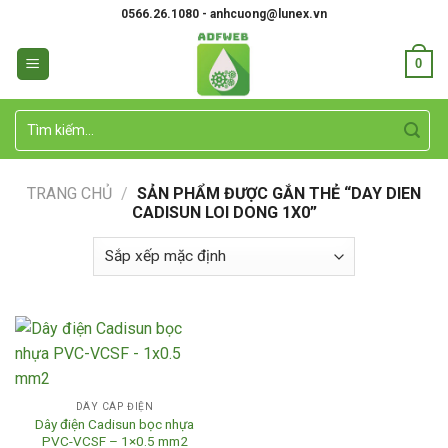
Skip
0566.26.1080 - anhcuong@lunex.vn
to
content
0
Tìm
kiếm:
TRANG CHỦ
/
SẢN PHẨM ĐƯỢC GẮN THẺ “DAY DIEN
CADISUN LOI DONG 1X0”
DÂY CÁP ĐIỆN
Dây điện Cadisun bọc nhựa
PVC-VCSF – 1×0.5 mm2