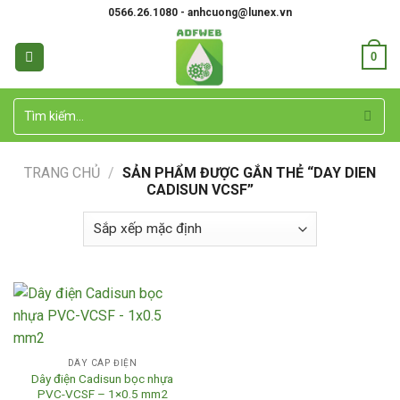
Skip
0566.26.1080 - anhcuong@lunex.vn
to
content
0
Tìm
kiếm:
TRANG CHỦ
/
SẢN PHẨM ĐƯỢC GẮN THẺ “DAY DIEN
CADISUN VCSF”
DÂY CÁP ĐIỆN
Dây điện Cadisun bọc nhựa
PVC-VCSF – 1×0.5 mm2