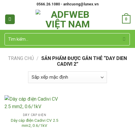
Skip
0566.26.1080 - anhcuong@lunex.vn
to
content
0
Tìm
kiếm:
TRANG CHỦ
/
SẢN PHẨM ĐƯỢC GẮN THẺ “DAY DIEN
CADIVI 2”
DÂY CÁP ĐIỆN
Dây cáp điện Cadivi CV 2.5
mm2, 0.6/1kV