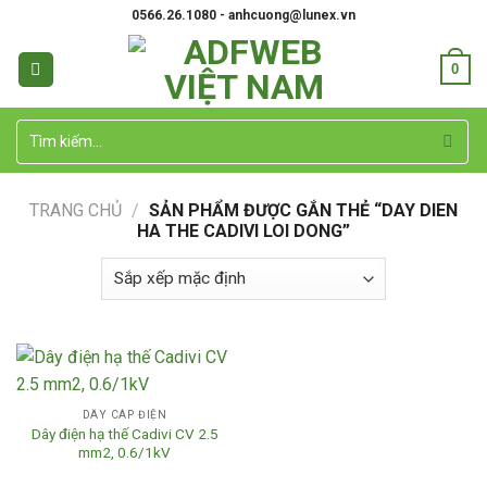
Skip
0566.26.1080 - anhcuong@lunex.vn
to
content
0
Tìm
kiếm:
TRANG CHỦ
/
SẢN PHẨM ĐƯỢC GẮN THẺ “DAY DIEN
HA THE CADIVI LOI DONG”
DÂY CÁP ĐIỆN
Dây điện hạ thế Cadivi CV 2.5
mm2, 0.6/1kV