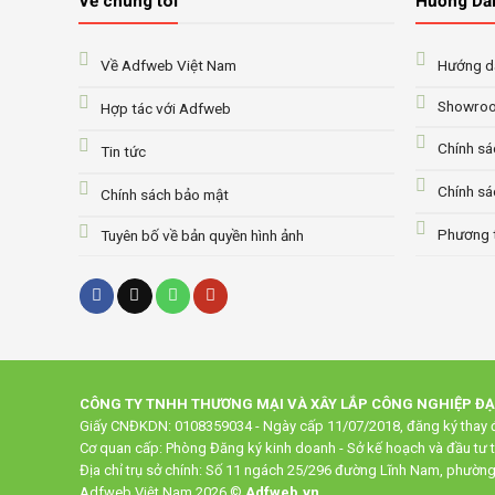
Về chúng tôi
Hướng Dẫ
Về Adfweb Việt Nam
Hướng dẫ
Showroo
Hợp tác với Adfweb
Chính sá
Tin tức
Chính sá
Chính sách bảo mật
Phương 
Tuyên bố về bản quyền hình ảnh
CÔNG TY TNHH THƯƠNG MẠI VÀ XÂY LẮP CÔNG NGHIỆP Đ
Giấy CNĐKDN: 0108359034 - Ngày cấp 11/07/2018, đăng ký thay đ
Cơ quan cấp: Phòng Đăng ký kinh doanh - Sở kế hoạch và đầu tư 
Địa chỉ trụ sở chính: Số 11 ngách 25/296 đường Lĩnh Nam, phườn
Adfweb Việt Nam 2026 ©
Adfweb.vn