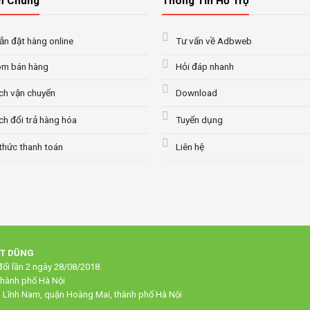
n Chung
Thông Tin Hỗ Trợ
n đặt hàng online
Tư vấn về Adbweb
m bán hàng
Hỏi đáp nhanh
ch vận chuyển
Download
ch đổi trả hàng hóa
Tuyển dụng
thức thanh toán
Liên hệ
ẠT DŨNG
ổi lần 2 ngày 28/08/2018.
thành phố Hà Nội
g Lĩnh Nam, quận Hoàng Mai, thành phố Hà Nội