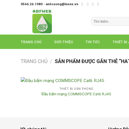
Skip
0566.26.1080 - anhcuong@lunex.vn
to
content
Tìm
kiếm:
TRANG CHỦ
GIỚI THIỆU
TIN TỨC
THIẾT BỊ
TRANG CHỦ
/
SẢN PHẨM ĐƯỢC GẮN THẺ “HA
THIẾT BỊ VĂN PHÒNG
Đầu bấm mạng COMMSCOPE Cat6 RJ45