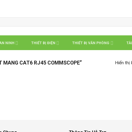
 AN NINH
THIẾT BỊ ĐIỆN
THIẾT BỊ VĂN PHÒNG
TÀI
T MANG CAT6 RJ45 COMMSCOPE”
Hiển thị