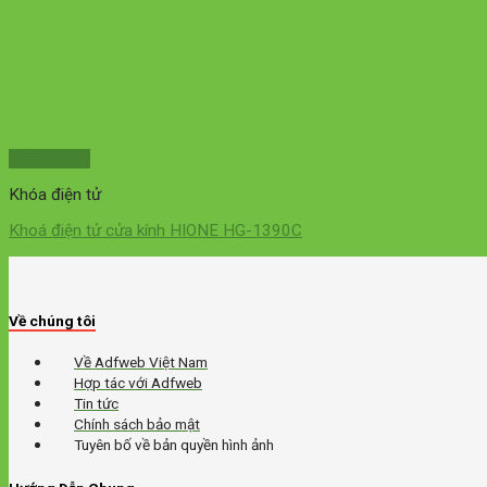
Xem nhanh
Khóa điện tử
Khoá điện tử cửa kính HIONE HG-1390C
Về chúng tôi
Về Adfweb Việt Nam
Hợp tác với Adfweb
Tin tức
Chính sách bảo mật
Tuyên bố về bản quyền hình ảnh