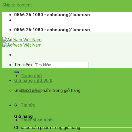
Skip to content
0566.26.1080 - anhcuong@lunex.vn
0566.26.1080 - anhcuong@lunex.vn
Tìm kiếm:
Trang chủ
Giỏ hàng /
₫
0.00
0
Giới thiệu
Chưa có sản phẩm trong giỏ hàng.
0
Tin tức
Giỏ hàng
Thiết bị an ninh
Chưa có sản phẩm trong giỏ hàng.