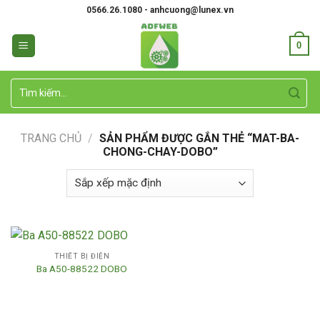
Skip
0566.26.1080 - anhcuong@lunex.vn
to
content
0
Tìm
kiếm:
TRANG CHỦ
/
SẢN PHẨM ĐƯỢC GẮN THẺ “MAT-BA-
CHONG-CHAY-DOBO”
THIẾT BỊ ĐIỆN
Ba A50-88522 DOBO