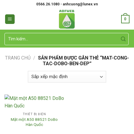
Skip
0566.26.1080 - anhcuong@lunex.vn
to
content
0
Tìm
kiếm:
TRANG CHỦ
/
SẢN PHẨM ĐƯỢC GẮN THẺ “MAT-CONG-
TAC-DOBO-BEN-DEP”
THIẾT BỊ ĐIỆN
Mặt một A50 88521 DoBo
Hàn Quốc