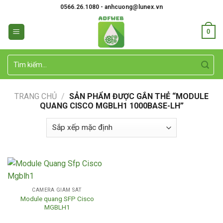
Skip
0566.26.1080 - anhcuong@lunex.vn
to
content
0
Tìm
kiếm:
TRANG CHỦ
/
SẢN PHẨM ĐƯỢC GẮN THẺ “MODULE
QUANG CISCO MGBLH1 1000BASE-LH”
CAMERA GIÁM SÁT
Module quang SFP Cisco
MGBLH1