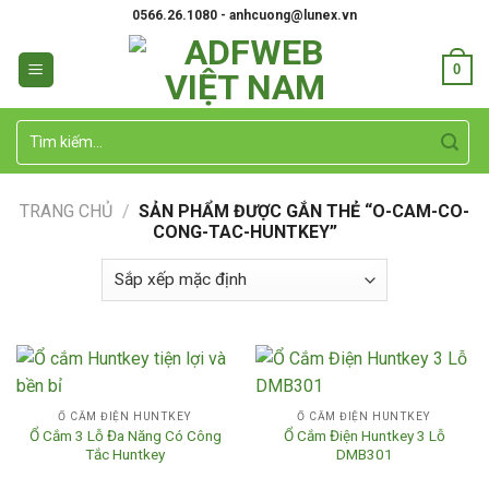
Skip
0566.26.1080 - anhcuong@lunex.vn
to
content
0
Tìm
kiếm:
TRANG CHỦ
/
SẢN PHẨM ĐƯỢC GẮN THẺ “O-CAM-CO-
CONG-TAC-HUNTKEY”
Ổ CẮM ĐIỆN HUNTKEY
Ổ CẮM ĐIỆN HUNTKEY
Ổ Cắm 3 Lỗ Đa Năng Có Công
Ổ Cắm Điện Huntkey 3 Lỗ
Tắc Huntkey
DMB301