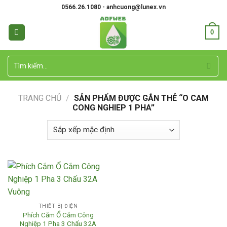
Skip
0566.26.1080 - anhcuong@lunex.vn
to
content
0
Tìm
kiếm:
TRANG CHỦ
/
SẢN PHẨM ĐƯỢC GẮN THẺ “O CAM
CONG NGHIEP 1 PHA”
THIẾT BỊ ĐIỆN
Phích Cắm Ổ Cắm Công
Nghiệp 1 Pha 3 Chấu 32A