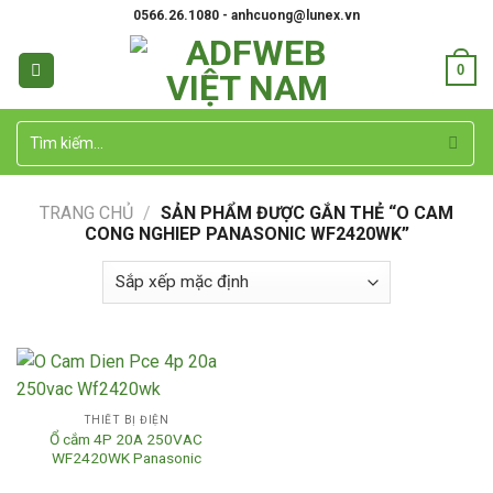
Skip
0566.26.1080 - anhcuong@lunex.vn
to
content
0
Tìm
kiếm:
TRANG CHỦ
/
SẢN PHẨM ĐƯỢC GẮN THẺ “O CAM
CONG NGHIEP PANASONIC WF2420WK”
THIẾT BỊ ĐIỆN
Ổ cắm 4P 20A 250VAC
WF2420WK Panasonic