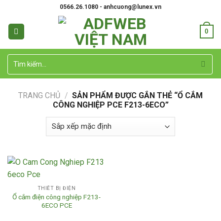
Skip
0566.26.1080 - anhcuong@lunex.vn
to
content
0
Tìm
kiếm:
TRANG CHỦ
/
SẢN PHẨM ĐƯỢC GẮN THẺ “Ổ CẮM
CÔNG NGHIỆP PCE F213-6ECO”
THIẾT BỊ ĐIỆN
Ổ cắm điện công nghiệp F213-
6ECO PCE