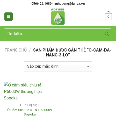
Skip
0566.26.1080 - anhcuong@lunex.vn
to
content
0
Tìm
kiếm:
TRANG CHỦ
/
SẢN PHẨM ĐƯỢC GẮN THẺ “O-CAM-DA-
NANG-3-LO”
THIẾT BỊ ĐIỆN
Ổ Cắm Siêu Chịu Tải P6000W
Sopoka