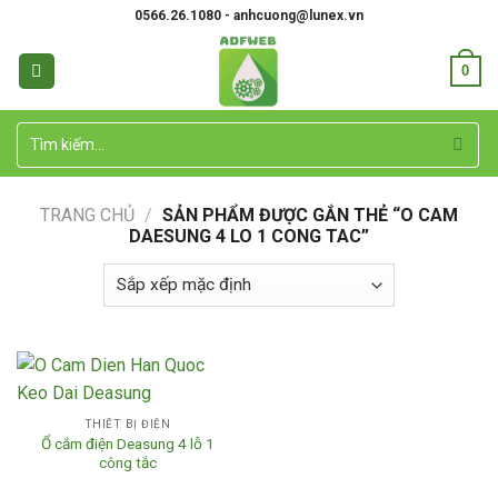
Skip
0566.26.1080 - anhcuong@lunex.vn
to
content
0
Tìm
kiếm:
TRANG CHỦ
/
SẢN PHẨM ĐƯỢC GẮN THẺ “O CAM
DAESUNG 4 LO 1 CONG TAC”
THIẾT BỊ ĐIỆN
Ổ cắm điện Deasung 4 lỗ 1
công tắc