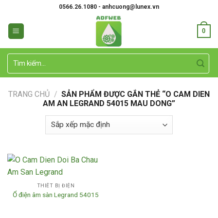
Skip
0566.26.1080 - anhcuong@lunex.vn
to
content
0
Tìm
kiếm:
TRANG CHỦ
/
SẢN PHẨM ĐƯỢC GẮN THẺ “O CAM DIEN
AM AN LEGRAND 54015 MAU DONG”
THIẾT BỊ ĐIỆN
Ổ điện âm sàn Legrand 54015