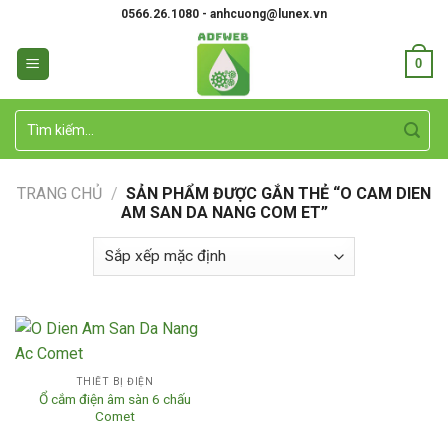
Skip
0566.26.1080 - anhcuong@lunex.vn
to
content
0
Tìm
kiếm:
TRANG CHỦ
/
SẢN PHẨM ĐƯỢC GẮN THẺ “O CAM DIEN
AM SAN DA NANG COM ET”
THIẾT BỊ ĐIỆN
Ổ cắm điện âm sàn 6 chấu
Comet