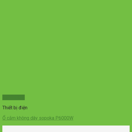
Xem nhanh
Thiết bị điện
Ổ cắm không dây sopoka P6000W