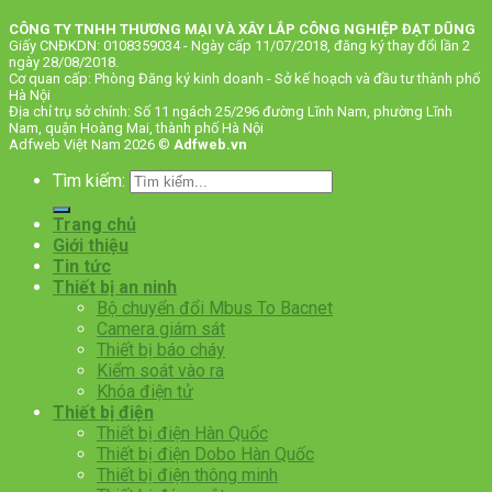
CÔNG TY TNHH THƯƠNG MẠI VÀ XÂY LẮP CÔNG NGHIỆP ĐẠT DŨNG
Giấy CNĐKDN: 0108359034 - Ngày cấp 11/07/2018, đăng ký thay đổi lần 2
ngày 28/08/2018.
Cơ quan cấp: Phòng Đăng ký kinh doanh - Sở kế hoạch và đầu tư thành phố
Hà Nội
Địa chỉ trụ sở chính: Số 11 ngách 25/296 đường Lĩnh Nam, phường Lĩnh
Nam, quận Hoàng Mai, thành phố Hà Nội
Adfweb Việt Nam 2026 ©
Adfweb.vn
Tìm kiếm:
Trang chủ
Giới thiệu
Tin tức
Thiết bị an ninh
Bộ chuyển đổi Mbus To Bacnet
Camera giám sát
Thiết bị báo cháy
Kiểm soát vào ra
Khóa điện tử
Thiết bị điện
Thiết bị điện Hàn Quốc
Thiết bị điện Dobo Hàn Quốc
Thiết bị điện thông minh