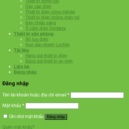
Thiết bị đóng cắt
Dây cáp điện
Thiết bị điện công nghiệp
Thiết bị điện chống cháy nổ
Đèn chiếu sáng
Ổ cắm điện Sindarta
Thiết bị văn phòng
Bộ lưu điện
Keo dán nhanh Loctite
Tài liệu
Bàng giá thiết bị điện
Bảng giá thiết bị an ninh
Liên hệ
Đăng nhập
Đăng nhập
Tên tài khoản hoặc địa chỉ email
*
Mật khẩu
*
Ghi nhớ mật khẩu
Đăng nhập
Quên mật khẩu?