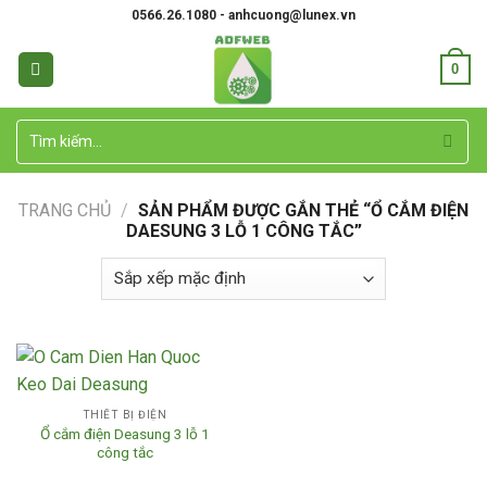
Skip
0566.26.1080 - anhcuong@lunex.vn
to
content
0
Tìm
kiếm:
TRANG CHỦ
/
SẢN PHẨM ĐƯỢC GẮN THẺ “Ổ CẮM ĐIỆN
DAESUNG 3 LỖ 1 CÔNG TẮC”
THIẾT BỊ ĐIỆN
Ổ cắm điện Deasung 3 lỗ 1
công tắc