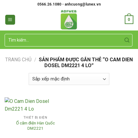
Skip
0566.26.1080 - anhcuong@lunex.vn
to
content
0
Tìm
kiếm:
TRANG CHỦ
/
SẢN PHẨM ĐƯỢC GẮN THẺ “O CAM DIEN
DOSEL DM2221 4 LO”
THIẾT BỊ ĐIỆN
Ổ cắm điện Hàn Quốc
DM2221