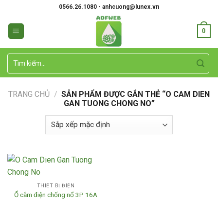
Skip
0566.26.1080 - anhcuong@lunex.vn
to
content
0
Tìm
kiếm:
TRANG CHỦ
/
SẢN PHẨM ĐƯỢC GẮN THẺ “O CAM DIEN
GAN TUONG CHONG NO”
THIẾT BỊ ĐIỆN
Ổ cắm điện chống nổ 3P 16A