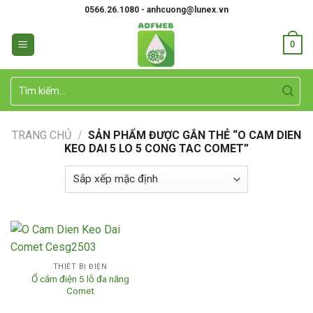
Skip
0566.26.1080 - anhcuong@lunex.vn
to
content
0
Tìm
kiếm:
TRANG CHỦ
/
SẢN PHẨM ĐƯỢC GẮN THẺ “O CAM DIEN
KEO DAI 5 LO 5 CONG TAC COMET”
THIẾT BỊ ĐIỆN
Ổ cắm điện 5 lỗ đa năng
Comet