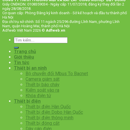
Giấy CNĐKDN: 0108359034 - Ngày cấp 11/07/2018, đăng ký thay đổi lần 2
ngày 28/08/2018.
Cơ quan cấp: Phòng Đăng ký kinh doanh - Sở kế hoạch và đầu tư thành phố
Hà Nội
Địa chỉ trụ sở chính: Số 11 ngách 25/296 đường Lĩnh Nam, phường Lĩnh
Nam, quận Hoàng Mai, thành phố Hà Nội
Adfweb Việt Nam 2026 ©
Adfweb.vn
Tìm
kiếm:
Trang chủ
Giới thiệu
Tin tức
Thiết bị an ninh
Bộ chuyển đổi Mbus To Bacnet
Camera giám sát
Thiết bị báo cháy
Kiểm soát vào ra
Khóa điện tử
Thiết bị điện
Thiết bị điện Hàn Quốc
Thiết bị điện Dobo Hàn Quốc
Thiết bị điện thông minh
Thiết bị đóng cắt
Dây cáp điện