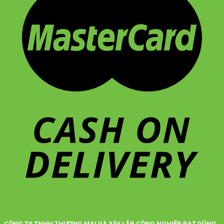
CÔNG TY TNHH THƯƠNG MẠI VÀ XÂY LẮP CÔNG NGHIỆP ĐẠT DŨNG