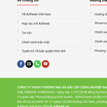
Về chúng tôi
Hướng Dẫ
Về Adfweb Việt Nam
Hướng dẫ
Showroo
Hợp tác với Adfweb
Chính sá
Tin tức
Chính sá
Chính sách bảo mật
Phương 
Tuyên bố về bản quyền hình ảnh
CÔNG TY TNHH THƯƠNG MẠI VÀ XÂY LẮP CÔNG NGHIỆP Đ
Giấy CNĐKDN: 0108359034 - Ngày cấp 11/07/2018, đăng ký thay đ
Cơ quan cấp: Phòng Đăng ký kinh doanh - Sở kế hoạch và đầu tư 
Địa chỉ trụ sở chính: Số 11 ngách 25/296 đường Lĩnh Nam, phườn
Adfweb Việt Nam 2026 ©
Adfweb.vn