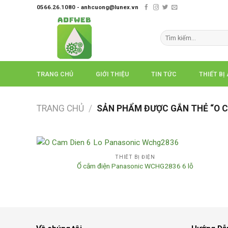
Skip
0566.26.1080 - anhcuong@lunex.vn
to
content
Tìm
kiếm:
TRANG CHỦ
GIỚI THIỆU
TIN TỨC
THIẾT BỊ
TRANG CHỦ
/
SẢN PHẨM ĐƯỢC GẮN THẺ “O C
THIẾT BỊ ĐIỆN
Ổ cắm điện Panasonic WCHG2836 6 lỗ