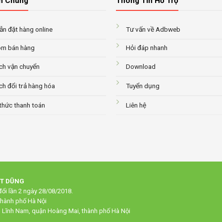
n Chung
Thông Tin Hỗ Trợ
n đặt hàng online
Tư vấn về Adbweb
m bán hàng
Hỏi đáp nhanh
ch vận chuyển
Download
ch đổi trả hàng hóa
Tuyển dụng
thức thanh toán
Liên hệ
ẠT DŨNG
ổi lần 2 ngày 28/08/2018.
thành phố Hà Nội
g Lĩnh Nam, quận Hoàng Mai, thành phố Hà Nội