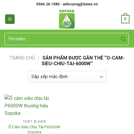
Skip
0566.26.1080 - anhcuong@lunex.vn
to
content
0
Tìm
kiếm:
TRANG CHỦ
/
SẢN PHẨM ĐƯỢC GẮN THẺ “O-CAM-
SIEU-CHIU-TAI-6000W”
THIẾT BỊ ĐIỆN
Ổ Cắm Siêu Chịu Tải P6000W
Sopoka