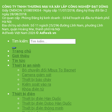
CÔNG TY TNHH THƯƠNG MẠI VÀ XÂY LẮP CÔNG NGHIỆP ĐẠT DŨNG
Giấy CNĐKDN: 0108359034 - Ngày cấp 11/07/2018, đăng ký thay đổi lần 2
ngày 28/08/2018.
Cơ quan cấp: Phòng Đăng ký kinh doanh - Sở kế hoạch và đầu tư thành phố
Hà Nội
Địa chỉ trụ sở chính: Số 11 ngách 25/296 đường Lĩnh Nam, phường Lĩnh
Nam, quận Hoàng Mai, thành phố Hà Nội
Adfweb Việt Nam 2026 ©
Adfweb.vn
Tìm kiếm:
Trang chủ
Giới thiệu
Tin tức
Thiết bị an ninh
Bộ chuyển đổi Mbus To Bacnet
Camera giám sát
Thiết bị báo cháy
Kiểm soát vào ra
Khóa điện tử
Thiết bị điện
Thiết bị điện Hàn Quốc
Thiết bị điện Dobo Hàn Quốc
Thiết bị điện thông minh