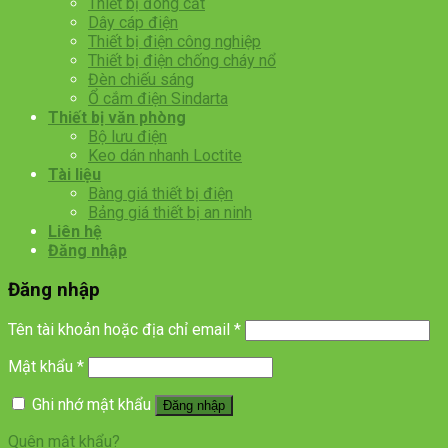
Thiết bị đóng cắt
Dây cáp điện
Thiết bị điện công nghiệp
Thiết bị điện chống cháy nổ
Đèn chiếu sáng
Ổ cắm điện Sindarta
Thiết bị văn phòng
Bộ lưu điện
Keo dán nhanh Loctite
Tài liệu
Bàng giá thiết bị điện
Bảng giá thiết bị an ninh
Liên hệ
Đăng nhập
Đăng nhập
Tên tài khoản hoặc địa chỉ email
*
Mật khẩu
*
Ghi nhớ mật khẩu
Đăng nhập
Quên mật khẩu?