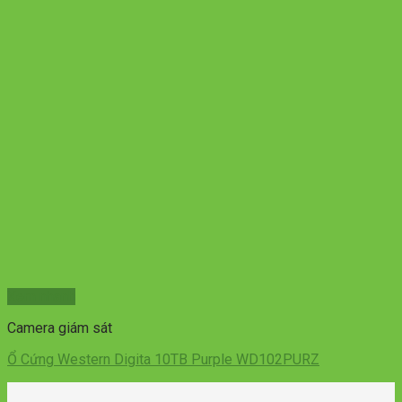
Xem nhanh
Camera giám sát
Ổ Cứng Western Digita 10TB Purple WD102PURZ