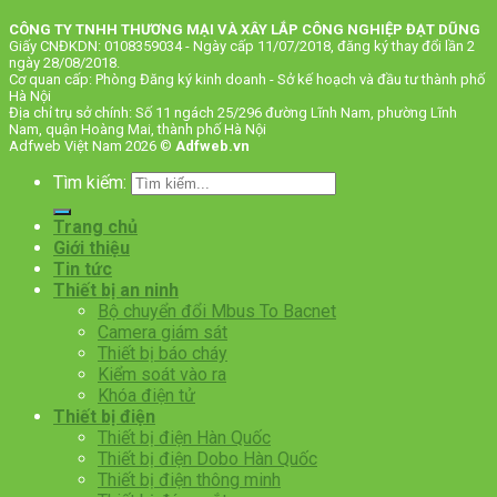
CÔNG TY TNHH THƯƠNG MẠI VÀ XÂY LẮP CÔNG NGHIỆP ĐẠT DŨNG
Giấy CNĐKDN: 0108359034 - Ngày cấp 11/07/2018, đăng ký thay đổi lần 2
ngày 28/08/2018.
Cơ quan cấp: Phòng Đăng ký kinh doanh - Sở kế hoạch và đầu tư thành phố
Hà Nội
Địa chỉ trụ sở chính: Số 11 ngách 25/296 đường Lĩnh Nam, phường Lĩnh
Nam, quận Hoàng Mai, thành phố Hà Nội
Adfweb Việt Nam 2026 ©
Adfweb.vn
Tìm kiếm:
Trang chủ
Giới thiệu
Tin tức
Thiết bị an ninh
Bộ chuyển đổi Mbus To Bacnet
Camera giám sát
Thiết bị báo cháy
Kiểm soát vào ra
Khóa điện tử
Thiết bị điện
Thiết bị điện Hàn Quốc
Thiết bị điện Dobo Hàn Quốc
Thiết bị điện thông minh