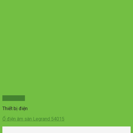
Xem nhanh
Thiết bị điện
Ổ điện âm sàn Legrand 54015