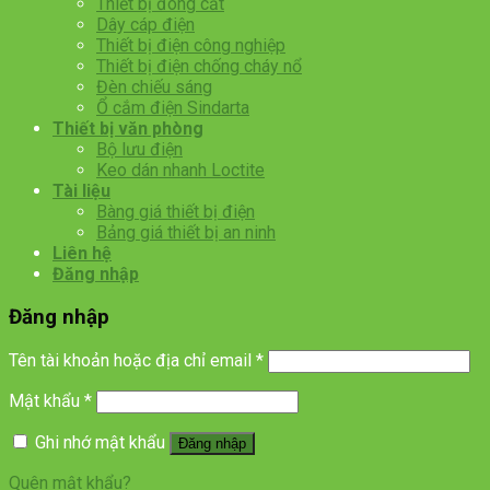
Thiết bị đóng cắt
Dây cáp điện
Thiết bị điện công nghiệp
Thiết bị điện chống cháy nổ
Đèn chiếu sáng
Ổ cắm điện Sindarta
Thiết bị văn phòng
Bộ lưu điện
Keo dán nhanh Loctite
Tài liệu
Bàng giá thiết bị điện
Bảng giá thiết bị an ninh
Liên hệ
Đăng nhập
Đăng nhập
Tên tài khoản hoặc địa chỉ email
*
Mật khẩu
*
Ghi nhớ mật khẩu
Đăng nhập
Quên mật khẩu?