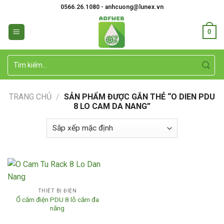
Skip
0566.26.1080 - anhcuong@lunex.vn
to
content
0
Tìm
kiếm:
TRANG CHỦ
/
SẢN PHẨM ĐƯỢC GẮN THẺ “O DIEN PDU
8 LO CAM DA NANG”
THIẾT BỊ ĐIỆN
Ổ cắm điện PDU 8 lỗ cắm đa
năng