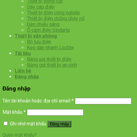
Thiết bị đóng cắt
Dây cáp điện
Thiết bị điện công nghiệp
Thiết bị điện chống cháy nổ
Đèn chiếu sáng
Ổ cắm điện Sindarta
Thiết bị văn phòng
Bộ lưu điện
Keo dán nhanh Loctite
Tài liệu
Bàng giá thiết bị điện
Bảng giá thiết bị an ninh
Liên hệ
Đăng nhập
Đăng nhập
Tên tài khoản hoặc địa chỉ email
*
Mật khẩu
*
Ghi nhớ mật khẩu
Đăng nhập
Quên mật khẩu?