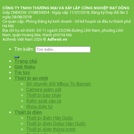
CÔNG TY TNHH THƯƠNG MẠI VÀ XÂY LẮP CÔNG NGHIỆP ĐẠT DŨNG
Giấy CNĐKDN: 0108359034 - Ngày cấp 11/07/2018, đăng ký thay đổi lần 2
ngày 28/08/2018.
Cơ quan cấp: Phòng Đăng ký kinh doanh - Sở kế hoạch và đầu tư thành phố
Hà Nội
Địa chỉ trụ sở chính: Số 11 ngách 25/296 đường Lĩnh Nam, phường Lĩnh
Nam, quận Hoàng Mai, thành phố Hà Nội
Adfweb Việt Nam 2026 ©
Adfweb.vn
Tìm kiếm:
Trang chủ
Giới thiệu
Tin tức
Thiết bị an ninh
Bộ chuyển đổi Mbus To Bacnet
Camera giám sát
Thiết bị báo cháy
Kiểm soát vào ra
Khóa điện tử
Thiết bị điện
Thiết bị điện Hàn Quốc
Thiết bị điện Dobo Hàn Quốc
Thiết bị điện thông minh