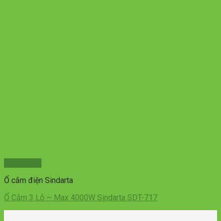
Xem nhanh
Ổ cắm điện Sindarta
Ổ Cắm 3 Lỗ ~ Max 4000W Sindarta SDT-717