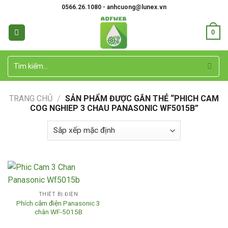
Skip
0566.26.1080 - anhcuong@lunex.vn
to
content
0
Tìm
kiếm:
TRANG CHỦ
/
SẢN PHẨM ĐƯỢC GẮN THẺ “PHICH CAM
COG NGHIEP 3 CHAU PANASONIC WF5015B”
THIẾT BỊ ĐIỆN
Phích cắm điện Panasonic 3
chân WF-5015B