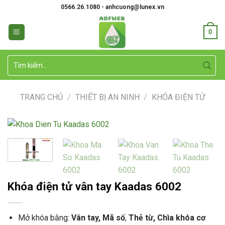
Skip
0566.26.1080 - anhcuong@lunex.vn
to
content
0
Tìm
kiếm:
TRANG CHỦ
/
THIẾT BỊ AN NINH
/
KHÓA ĐIỆN TỬ
Khóa điện tử vân tay Kaadas 6002
Mở khóa bằng:
Vân tay, Mã số
,
Thẻ từ, Chìa khóa cơ