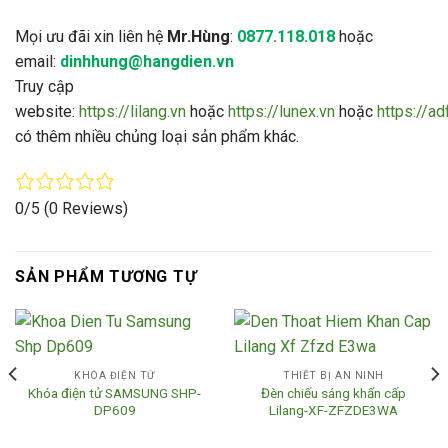
Mọi ưu đãi xin liên hệ
Mr.Hùng
:
0877.118.018
hoặc
email:
dinhhung@hangdien.vn
Truy cập
website:
https://lilang.vn
hoặc
https://lunex.vn
hoặc
https://a
có thêm nhiều chủng loại sản phẩm khác.
0/5
(0 Reviews)
SẢN PHẨM TƯƠNG TỰ
KHÓA ĐIỆN TỬ
THIẾT BỊ AN NINH
Khóa điện tử SAMSUNG SHP-
Đèn chiếu sáng khẩn cấp
DP609
Lilang-XF-ZFZDE3WA