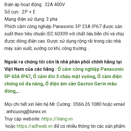
Điện áp hoạt động : 32A 400V
Số cực : 2P + E
Mạng điện sử dụng: 3 pha
Phích cắm công nghiệp Panasonic 3P 23A IP67 được sản
xuất theo tiêu chuẩn IEC 60309 với chất liệu bền chỉ và chịu
được dòng điện cao. Được sử dụng rộng rãi trong các nhà
máy sản xuất, xưởng cơ khí, công trường…
Ngoài ra chúng tôi còn là nhà phân phối chính hãng tại
Việt Nam của các hãng :
Ổ cắm công nghiệp Panasonic
5P 63A IP67
,
Ổ cắm đôi 3 chấu mặt vuông
,
Ổ cắm điện
chống nổ đa năng
,
Ổ điện âm sàn Gaston Gerin màu
đồng
,…
Mọi chi tiết xin liên hệ Mr. Cường : 0566.26.1080 hoặc email
: anhcuong@lunex.vn
Truy cập website:
https://lilang.vn
hoặc
https://adfweb.vn
để có nhiều thông tin các sản phẩm.