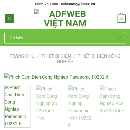
Skip
0566.26.1080 - anhcuong@lunex.vn
to
content
0
Tìm
kiếm:
TRANG CHỦ
/
THIẾT BỊ ĐIỆN
/
THIẾT BỊ ĐIỆN CÔNG
NGHIỆP