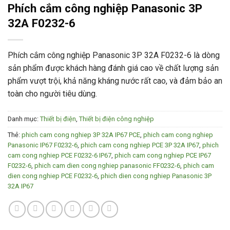
Phích cắm công nghiệp Panasonic 3P
32A F0232-6
Phích cắm công nghiệp Panasonic 3P 32A F0232-6 là dòng
sản phẩm được khách hàng đánh giá cao về chất lượng sản
phẩm vượt trội, khả năng kháng nước rất cao, và đảm bảo an
toàn cho người tiêu dùng.
Danh mục:
Thiết bị điện
,
Thiết bị điện công nghiệp
Thẻ:
phich cam cong nghiep 3P 32A IP67 PCE
,
phich cam cong nghiep
Panasonic IP67 F0232-6
,
phich cam cong nghiep PCE 3P 32A IP67
,
phich
cam cong nghiep PCE F0232-6 IP67
,
phich cam cong nghiep PCE IP67
F0232-6
,
phich cam dien cong nghiep panasonic FF0232-6
,
phich cam
dien cong nghiep PCE F0232-6
,
phich dien cong nghiep Panasonic 3P
32A IP67