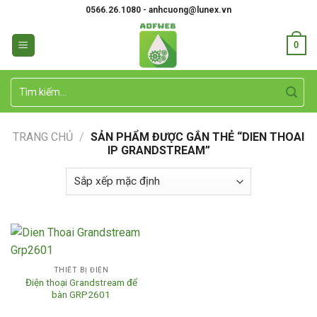
Skip
0566.26.1080 - anhcuong@lunex.vn
to
content
0
Tìm
kiếm:
TRANG CHỦ
/
SẢN PHẨM ĐƯỢC GẮN THẺ “DIEN THOAI
IP GRANDSTREAM”
THIẾT BỊ ĐIỆN
Điện thoại Grandstream để
bàn GRP2601