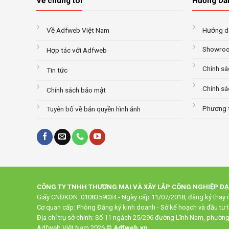
Về chúng tôi
Hướng Dẫ
Về Adfweb Việt Nam
Hướng dẫ
Showroo
Hợp tác với Adfweb
Chính sá
Tin tức
Chính sá
Chính sách bảo mật
Phương 
Tuyên bố về bản quyền hình ảnh
CÔNG TY TNHH THƯƠNG MẠI VÀ XÂY LẮP CÔNG NGHIỆP Đ
Giấy CNĐKDN: 0108359034 - Ngày cấp 11/07/2018, đăng ký thay đ
Cơ quan cấp: Phòng Đăng ký kinh doanh - Sở kế hoạch và đầu tư 
Địa chỉ trụ sở chính: Số 11 ngách 25/296 đường Lĩnh Nam, phườn
Adfweb Việt Nam 2026 ©
Adfweb.vn