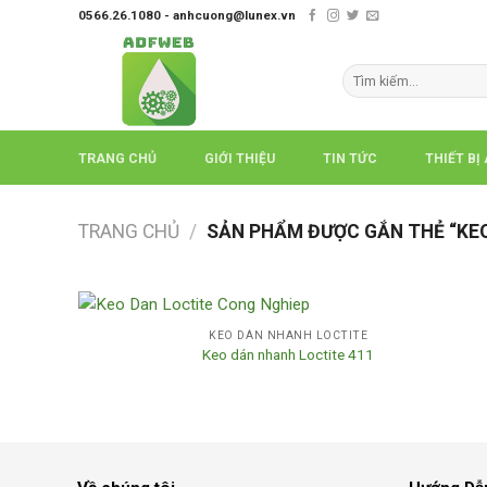
Skip
0566.26.1080 - anhcuong@lunex.vn
to
content
Tìm
kiếm:
TRANG CHỦ
GIỚI THIỆU
TIN TỨC
THIẾT BỊ
TRANG CHỦ
/
SẢN PHẨM ĐƯỢC GẮN THẺ “KEO
KEO DÁN NHANH LOCTITE
Keo dán nhanh Loctite 411