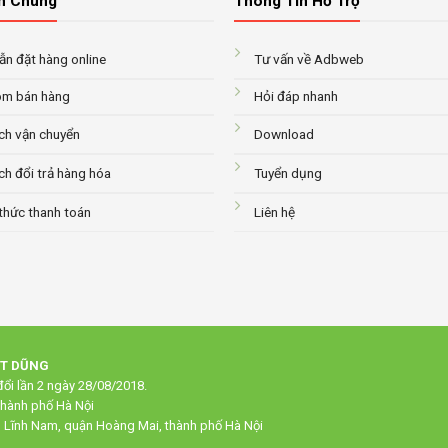
n Chung
Thông Tin Hỗ Trợ
n đặt hàng online
Tư vấn về Adbweb
m bán hàng
Hỏi đáp nhanh
ch vận chuyển
Download
ch đổi trả hàng hóa
Tuyển dụng
thức thanh toán
Liên hệ
ẠT DŨNG
ổi lần 2 ngày 28/08/2018.
thành phố Hà Nội
g Lĩnh Nam, quận Hoàng Mai, thành phố Hà Nội