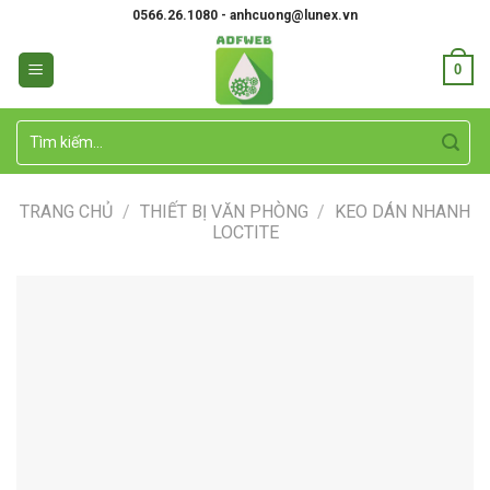
Skip
0566.26.1080 - anhcuong@lunex.vn
to
content
0
Tìm
kiếm:
TRANG CHỦ
/
THIẾT BỊ VĂN PHÒNG
/
KEO DÁN NHANH
LOCTITE