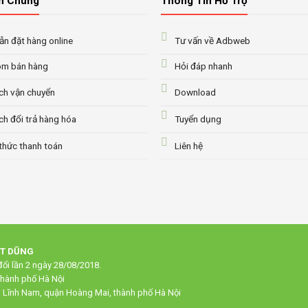
n Chung
Thông Tin Hỗ Trợ
n đặt hàng online
Tư vấn về Adbweb
m bán hàng
Hỏi đáp nhanh
ch vận chuyển
Download
ch đổi trả hàng hóa
Tuyển dụng
thức thanh toán
Liên hệ
ẠT DŨNG
ổi lần 2 ngày 28/08/2018.
thành phố Hà Nội
g Lĩnh Nam, quận Hoàng Mai, thành phố Hà Nội