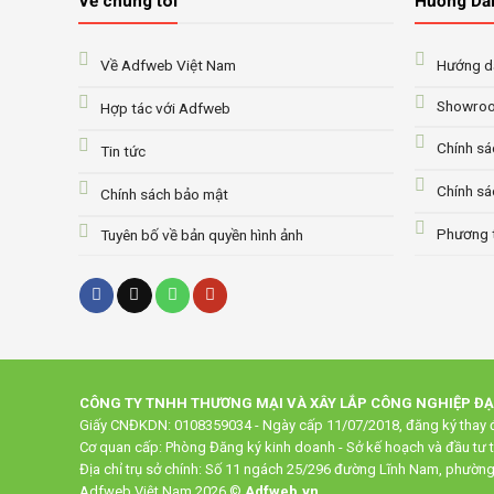
Về chúng tôi
Hướng Dẫ
Về Adfweb Việt Nam
Hướng dẫ
Showroo
Hợp tác với Adfweb
Chính sá
Tin tức
Chính sá
Chính sách bảo mật
Phương 
Tuyên bố về bản quyền hình ảnh
CÔNG TY TNHH THƯƠNG MẠI VÀ XÂY LẮP CÔNG NGHIỆP Đ
Giấy CNĐKDN: 0108359034 - Ngày cấp 11/07/2018, đăng ký thay đ
Cơ quan cấp: Phòng Đăng ký kinh doanh - Sở kế hoạch và đầu tư 
Địa chỉ trụ sở chính: Số 11 ngách 25/296 đường Lĩnh Nam, phườn
Adfweb Việt Nam 2026 ©
Adfweb.vn