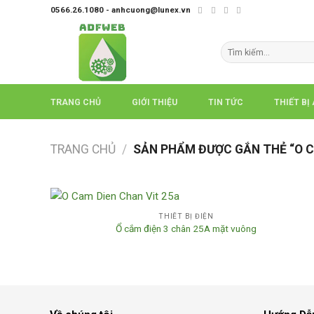
Skip
0566.26.1080 - anhcuong@lunex.vn
to
content
Tìm
kiếm:
TRANG CHỦ
GIỚI THIỆU
TIN TỨC
THIẾT BỊ
TRANG CHỦ
/
SẢN PHẨM ĐƯỢC GẮN THẺ “O 
THIẾT BỊ ĐIỆN
Ổ cắm điện 3 chân 25A mặt vuông