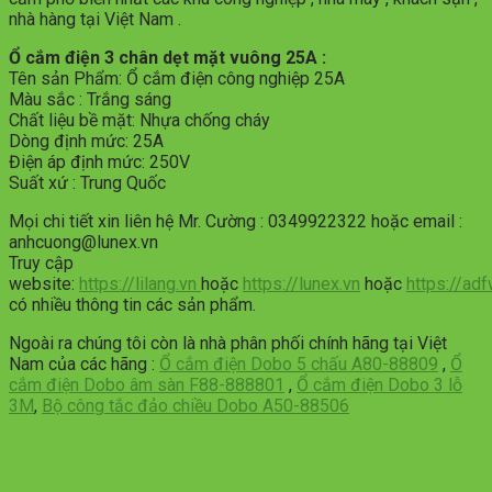
nhà hàng tại Việt Nam .
Ổ cắm điện 3 chân dẹt mặt vuông 25A :
Tên sản Phẩm: Ổ cắm điện công nghiệp 25A
Màu sắc : Trắng sáng
Chất liệu bề mặt: Nhựa chống cháy
Dòng định mức: 25A
Điện áp định mức: 250V
Suất xứ : Trung Quốc
Mọi chi tiết xin liên hệ Mr. Cường : 0349922322 hoặc email :
anhcuong@lunex.vn
Truy cập
website:
https://lilang.vn
hoặc
https://lunex.vn
hoặc
https://ad
có nhiều thông tin các sản phẩm.
Ngoài ra chúng tôi còn là nhà phân phối chính hãng tại Việt
Nam của các hãng :
Ổ cắm điện Dobo 5 chấu A80-88809
,
Ổ
cắm điện Dobo âm sàn F88-888801
,
Ổ cắm điện Dobo 3 lỗ
3M
,
Bộ công tắc đảo chiều Dobo A50-88506