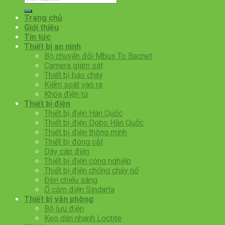
kiếm:
Trang chủ
Giới thiệu
Tin tức
Thiết bị an ninh
Bộ chuyển đổi Mbus To Bacnet
Camera giám sát
Thiết bị báo cháy
Kiểm soát vào ra
Khóa điện tử
Thiết bị điện
Thiết bị điện Hàn Quốc
Thiết bị điện Dobo Hàn Quốc
Thiết bị điện thông minh
Thiết bị đóng cắt
Dây cáp điện
Thiết bị điện công nghiệp
Thiết bị điện chống cháy nổ
Đèn chiếu sáng
Ổ cắm điện Sindarta
Thiết bị văn phòng
Bộ lưu điện
Keo dán nhanh Loctite