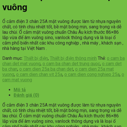
vuông
Ổ cắm điện 3 chân 25A mặt vuông được làm từ nhựa nguyên
chất, có tính chịu nhiệt tốt, bề mặt bóng mịn, sang trọng và dễ
lau chùi. Ổ cắm mặt vuông chuẩn Châu Âu kích thước 86×86
lắp vừa đế âm vuông sino, vanlock thông dụng và là loại ổ
cắm phổ biến nhất các khu công nghiệp , nhà máy , khách sạn ,
nhà hàng tại Việt Nam .
Danh mục:
Thiết bị điện
,
Thiết bị điện thông minh
Thẻ:
o cam ba
chan det mat vuong
,
o cam ba chan det trung quoc
,
o cam det
ba chan
,
o cam dien 25a ba chan det
,
o cam dien 25a mat
vuong
,
o cam dien chan vit 25a
,
o cam dien cong nghiep 25a
,
o
cam mat vuong
Mô tả
Đánh giá (0)
Ổ cắm điện 3 chân 25A mặt vuông được làm từ nhựa nguyên
chất, có tính chịu nhiệt tốt, bề mặt bóng mịn, sang trọng và dễ
lau chùi. Ổ cắm mặt vuông chuẩn Châu Âu kích thước 86×86
lắp vừa đế âm vuông sino, vanlock thông dụng và là loại ổ
cắm phổ biến nhất các khu công nghiệp , nhà máy , khách sạn ,