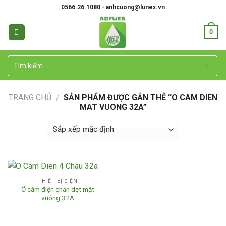
Skip
0566.26.1080 - anhcuong@lunex.vn
to
content
0
Tìm
kiếm:
TRANG CHỦ
/
SẢN PHẨM ĐƯỢC GẮN THẺ “O CAM DIEN
MAT VUONG 32A”
THIẾT BỊ ĐIỆN
Ổ cắm điện chân dẹt mặt
vuông 32A